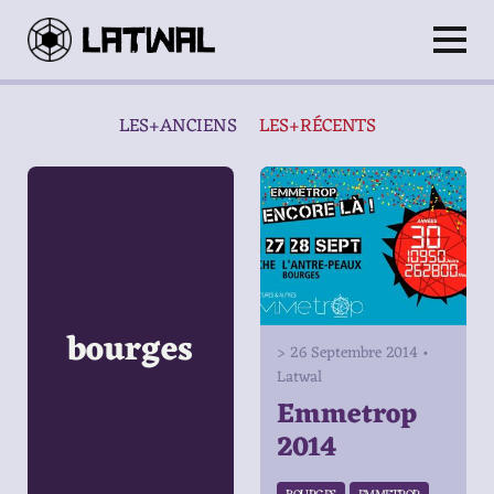
bourges
> 26 Septembre 2014
•
Latwal
Emmetrop
2014